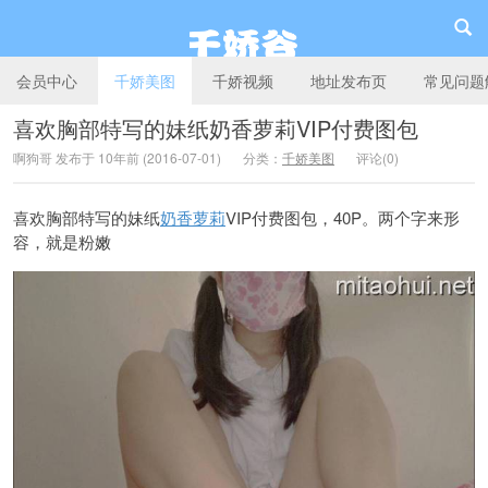
会员中心
千娇美图
千娇视频
地址发布页
常见问题
喜欢胸部特写的妹纸奶香萝莉VIP付费图包
啊狗哥 发布于 10年前 (2016-07-01)
分类：
千娇美图
评论(0)
千娇谷
喜欢胸部特写的妹纸
奶香萝莉
VIP付费图包，40P。两个字来形
容，就是粉嫩