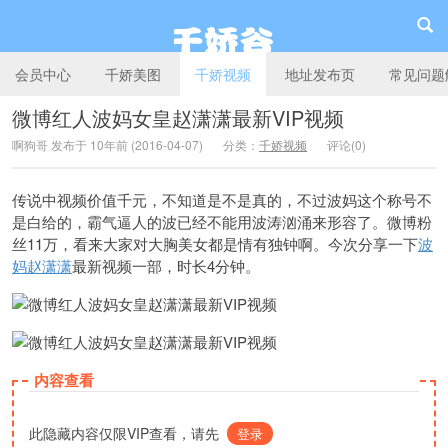
会员中心
千娇美图
千娇视频
地址发布页
常见问题
微博红人波妈女皇赵潇潇最新VIP视频
啊狗哥 发布于 10年前 (2016-04-07)
分类：
千娇视频
评论(0)
千娇谷
传说中视频价值千元，不知道是不是真的，不过波妈这个称号不
是白给的，霸气逼人的波已经不能用波涛汹涌来形容了。微博粉
丝11万，看来大家对大胸美女都是情有独钟啊。今次分享一下
波
妈赵潇潇
最新视频一部，时长4分钟。
内容查看
此隐藏内容仅限VIP查看，请先
登录