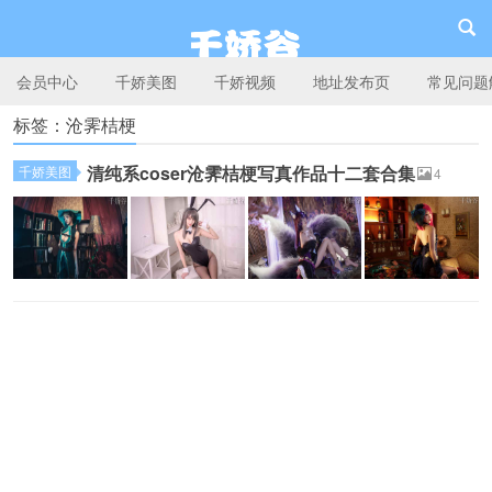
会员中心
千娇美图
千娇视频
地址发布页
常见问题
标签：沧霁桔梗
千娇谷
清纯系coser沧霁桔梗写真作品十二套合集
千娇美图
4