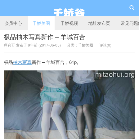
会员中心
千娇美图
千娇视频
地址发布页
常见问题
极品柚木写真新作 – 羊城百合
啊狗哥 发布于 9年前 (2017-06-05)
分类：
千娇美图
评论(0)
千娇谷
极品
柚木写真
新作 – 羊城百合，61p。