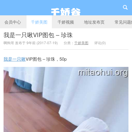
会员中心
千娇美图
千娇视频
地址发布页
常见问题
我是一只啾VIP图包 – 珍珠
啊狗哥 发布于 9年前 (2017-07-19)
分类：
千娇美图
评论(0)
千娇谷
我是一只啾
VIP图包 – 珍珠，50p