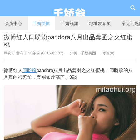
会员中心
千娇美图
千娇视频
地址发布页
常见问题
微博红人闫盼盼pandora八月出品套图之火红蜜
桃
千娇谷
啊狗哥 发布于 10年前 (2016-09-07)
分类：
千娇美图
评论(0)
微博红人
闫盼盼
pandora八月出品套图之火红蜜桃，闫盼盼的八
月真的很繁忙，套图如此高产。39p