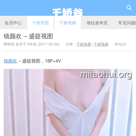
会员中心
千娇美图
千娇视频
地址发布页
常见问题
镜颜欢 – 盛筵视图
啊狗哥 发布于 9年前 (2017-09-26)
分类：
千娇美图
/
千娇视频
评论(0)
千娇谷
镜颜欢
– 盛筵视图，18P+4V