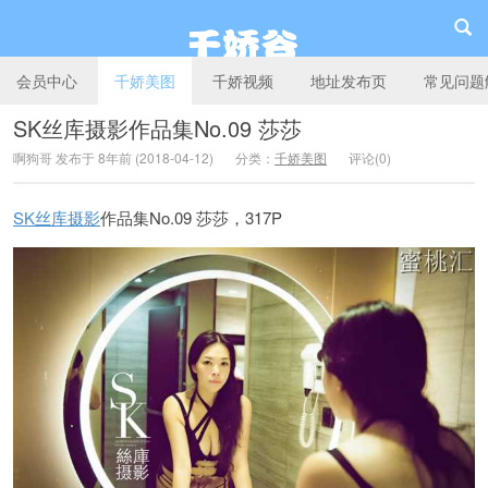
会员中心
千娇美图
千娇视频
地址发布页
常见问题
SK丝库摄影作品集No.09 莎莎
啊狗哥 发布于 8年前 (2018-04-12)
分类：
千娇美图
评论(0)
千娇谷
SK丝库摄影
作品集No.09 莎莎，317P