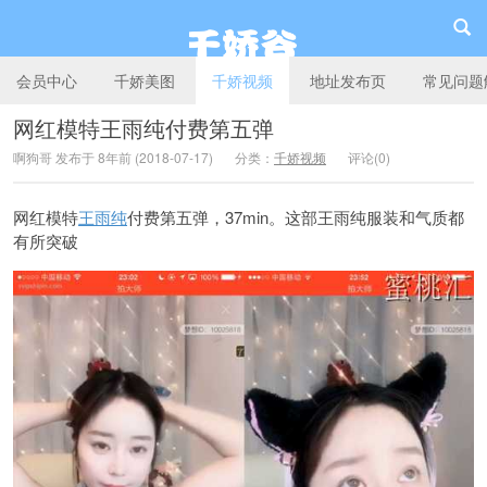
会员中心
千娇美图
千娇视频
地址发布页
常见问题
网红模特王雨纯付费第五弹
啊狗哥 发布于 8年前 (2018-07-17)
分类：
千娇视频
评论(0)
千娇谷
网红模特
王雨纯
付费第五弹，37min。这部王雨纯服装和气质都
有所突破