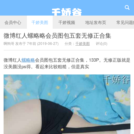
会员中心
千娇美图
千娇视频
地址发布页
常见问题
微博红人螺略略会员图包五套无修正合集
啊狗哥 发布于 7年前 (2019-06-27)
分类：
千娇美图
评论(0)
千娇谷
微博红人
螺略略
会员图包五套无修正合集，133P。无修正版就是
没美颜没ps得。看起来比较粗糙，但是真实