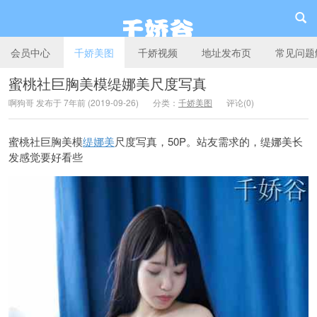
会员中心
千娇美图
千娇视频
地址发布页
常见问题
蜜桃社巨胸美模缇娜美尺度写真
啊狗哥 发布于 7年前 (2019-09-26)
分类：
千娇美图
评论(0)
千娇谷
蜜桃社巨胸美模
缇娜美
尺度写真，50P。站友需求的，缇娜美长
发感觉要好看些