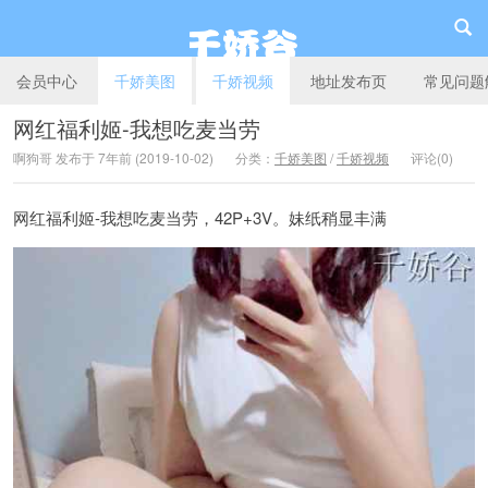
会员中心
千娇美图
千娇视频
地址发布页
常见问题
网红福利姬-我想吃麦当劳
啊狗哥 发布于 7年前 (2019-10-02)
分类：
千娇美图
/
千娇视频
评论(0)
千娇谷
网红福利姬-我想吃麦当劳，42P+3V。妹纸稍显丰满