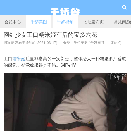
会员中心
千娇美图
千娇视频
地址发布页
常见问题
网红少女工口糯米姬车后的宝多六花
啊狗哥 发布于 5年前 (2021-03-17)
分类：
千娇美图
/
千娇视频
评论(0)
千娇谷
工口
糯米姬
质量非常高的一次新更，整体给人一种粉嫩多汁香软
的感觉，视觉效果很是不错。64P+1V