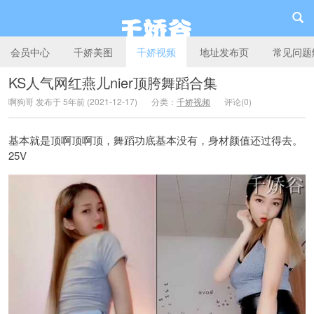
会员中心
千娇美图
千娇视频
地址发布页
常见问题
KS人气网红燕儿nier顶胯舞蹈合集
啊狗哥 发布于 5年前 (2021-12-17)
分类：
千娇视频
评论(0)
千娇谷
基本就是顶啊顶啊顶，舞蹈功底基本没有，身材颜值还过得去。
25V