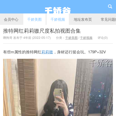
会员中心
千娇美图
千娇视频
地址发布页
常见问题
推特网红莉莉嗷尺度私拍视图合集
啊狗哥 发布于 4年前 (2022-05-17)
分类：
千娇美图
/
千娇视频
评论(0)
千娇谷
有些m属性的推特网红
莉莉嗷
，身材还行挺会玩。179P+32V