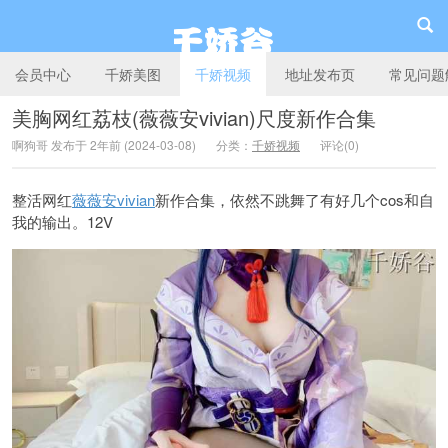
会员中心
千娇美图
千娇视频
地址发布页
常见问题
美胸网红荔枝(薇薇安vivian)尺度新作合集
啊狗哥 发布于 2年前 (2024-03-08)
分类：
千娇视频
评论(0)
千娇谷
整活网红
薇薇安vivian
新作合集，依然不跳舞了有好几个cos和自
我的输出。12V