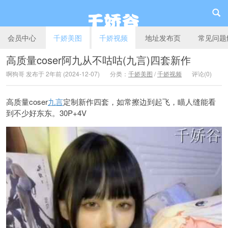
会员中心
千娇美图
千娇视频
地址发布页
常见问题
高质量coser阿九从不咕咕(九言)四套新作
啊狗哥 发布于 2年前 (2024-12-07)
分类：
千娇美图
/
千娇视频
评论(0)
千娇谷
高质量coser
九言
定制新作四套，如常擦边到起飞，瞄人缝能看
到不少好东东。30P+4V