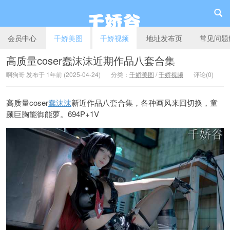
会员中心
千娇美图
千娇视频
地址发布页
常见问题
高质量coser蠢沫沫近期作品八套合集
啊狗哥 发布于 1年前 (2025-04-24)
分类：
千娇美图
/
千娇视频
评论(0)
千娇谷
高质量coser
蠢沫沫
新近作品八套合集，各种画风来回切换，童
颜巨胸能御能萝。694P+1V