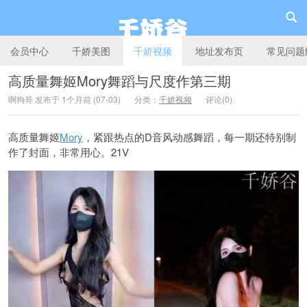
会员中心
千娇美图
千娇视频
地址发布页
常见问题
高质量舞姬Mory舞蹈与尺度作第三期
啊狗哥 发布于 1个月前 (07-03)
分类：
千娇视频
评论(0)
千娇谷
高质量舞姬
Mory
，紧跟热点的D音风动感舞蹈，每一期还特别制
作了封面，非常用心。21V